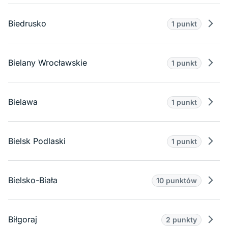
Biedrusko
1 punkt
Prze
Bielany Wrocławskie
1 punkt
Prze
Bielawa
1 punkt
Prze
Bielsk Podlaski
1 punkt
Prze
Bielsko-Biała
10 punktów
Prze
Biłgoraj
2 punkty
Prze