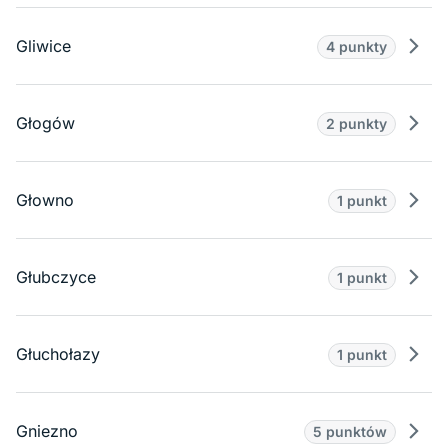
Gliwice
4 punkty
Prze
Głogów
2 punkty
Prze
Głowno
1 punkt
Prze
Głubczyce
1 punkt
Prze
Głuchołazy
1 punkt
Prze
Gniezno
5 punktów
Prze