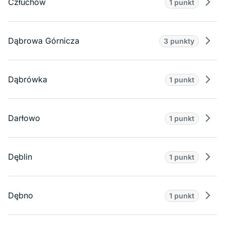
Człuchów
1 punkt
Prze
Dąbrowa Górnicza
3 punkty
Prze
Dąbrówka
1 punkt
Prze
Darłowo
1 punkt
Prze
Dęblin
1 punkt
Prze
Dębno
1 punkt
Prze