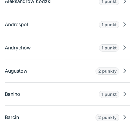
Aleksandrów Łódzki
1 punkt
Prze
Andrespol
1 punkt
Prze
Andrychów
1 punkt
Prze
Augustów
2 punkty
Prze
Banino
1 punkt
Prze
Barcin
2 punkty
Prze