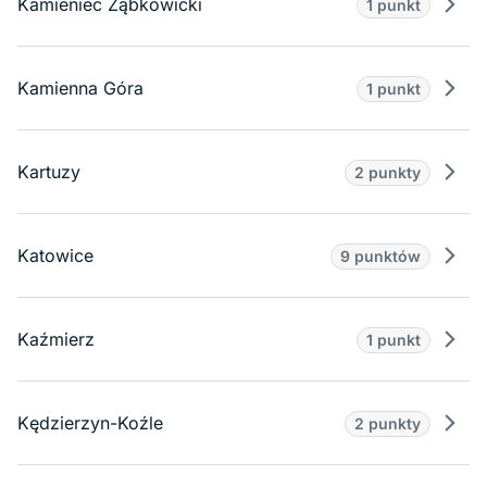
Kamieniec Ząbkowicki
1 punkt
Prze
Kamienna Góra
1 punkt
Prze
Kartuzy
2 punkty
Prze
Katowice
9 punktów
Prze
Kaźmierz
1 punkt
Prze
Kędzierzyn-Koźle
2 punkty
Prze