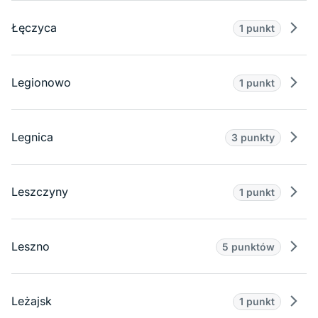
Łęczyca
1 punkt
Prze
Legionowo
1 punkt
Prze
Legnica
3 punkty
Prze
Leszczyny
1 punkt
Prze
Leszno
5 punktów
Prze
Leżajsk
1 punkt
Prze