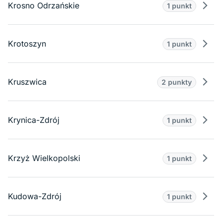
Krosno Odrzańskie
1 punkt
Prze
Krotoszyn
1 punkt
Prze
Kruszwica
2 punkty
Prze
Krynica-Zdrój
1 punkt
Prze
Krzyż Wielkopolski
1 punkt
Prze
Kudowa-Zdrój
1 punkt
Prze