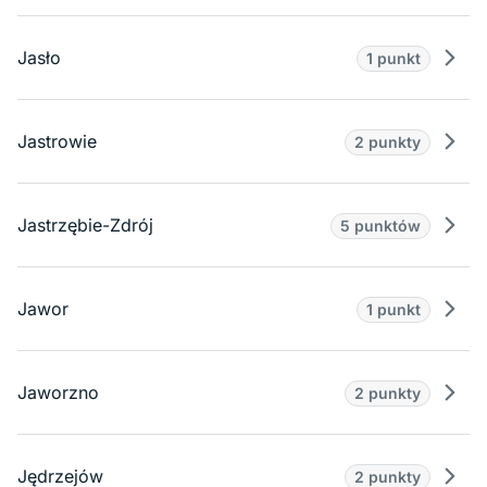
Jasło
1 punkt
Prze
Jastrowie
2 punkty
Prze
Jastrzębie-Zdrój
5 punktów
Prze
Jawor
1 punkt
Prze
Jaworzno
2 punkty
Prze
Jędrzejów
2 punkty