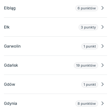
Elbląg
6 punktów
Prze
Ełk
3 punkty
Prze
Garwolin
1 punkt
Prze
Gdańsk
19 punktów
Prze
Gdów
1 punkt
Prze
Gdynia
8 punktów
Prze