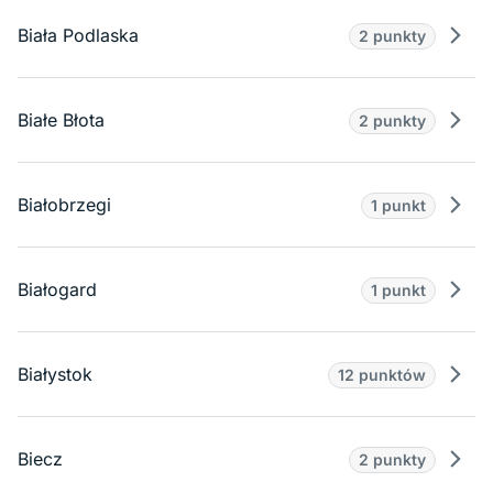
Biała Podlaska
2 punkty
Prze
Białe Błota
2 punkty
Prze
Białobrzegi
1 punkt
Prze
Białogard
1 punkt
Prze
Białystok
12 punktów
Prze
Biecz
2 punkty
Prze