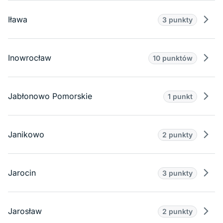
Iława
3 punkty
Prze
Inowrocław
10 punktów
Prze
Jabłonowo Pomorskie
1 punkt
Prze
Janikowo
2 punkty
Prze
Jarocin
3 punkty
Prze
Jarosław
2 punkty
Prze