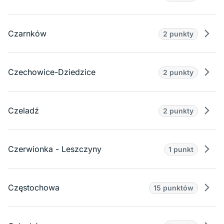
Prze
Czarnków
2 punkty
Prze
Czechowice-Dziedzice
2 punkty
Prze
Czeladź
2 punkty
Prze
Czerwionka - Leszczyny
1 punkt
Prze
Częstochowa
15 punktów
Prze