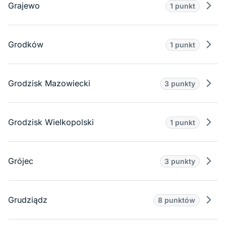
Grajewo
1 punkt
Prze
Grodków
1 punkt
Prze
Grodzisk Mazowiecki
3 punkty
Prze
Grodzisk Wielkopolski
1 punkt
Prze
Grójec
3 punkty
Prze
Grudziądz
8 punktów
Prze