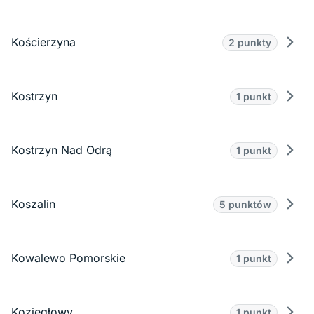
Kościerzyna
2 punkty
Prze
Kostrzyn
1 punkt
Prze
Kostrzyn Nad Odrą
1 punkt
Prze
Koszalin
5 punktów
Prze
Kowalewo Pomorskie
1 punkt
Prze
Koziegłowy
1 punkt