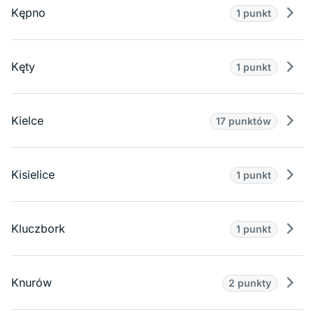
Kępno
1 punkt
Prze
Kęty
1 punkt
Prze
Kielce
17 punktów
Prze
Kisielice
1 punkt
Prze
Kluczbork
1 punkt
Prze
Knurów
2 punkty
Prze