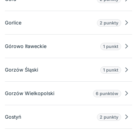
Prze
Gorlice
2 punkty
Prze
Górowo Iławeckie
1 punkt
Prze
Gorzów Śląski
1 punkt
Prze
Gorzów Wielkopolski
6 punktów
Prze
Gostyń
2 punkty
Prze