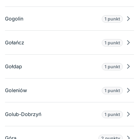
Gogolin
1 punkt
Prze
Gołańcz
1 punkt
Prze
Gołdap
1 punkt
Prze
Goleniów
1 punkt
Prze
Golub-Dobrzyń
1 punkt
Prze
Góra
2 punkty