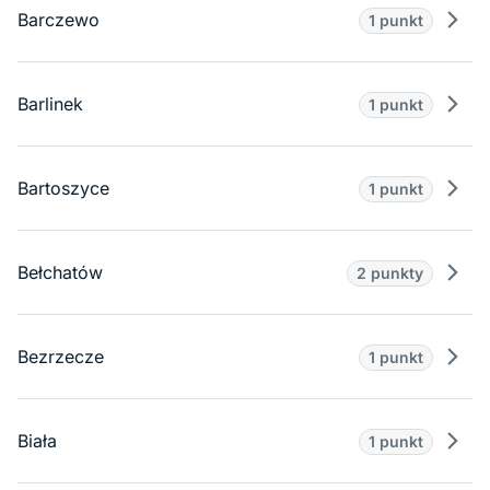
Barczewo
1 punkt
Prze
Barlinek
1 punkt
Prze
Bartoszyce
1 punkt
Prze
Bełchatów
2 punkty
Prze
Bezrzecze
1 punkt
Prze
Biała
1 punkt
Prze