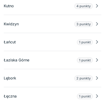
Kutno
4 punkty
Prze
Kwidzyn
3 punkty
Prze
Łańcut
1 punkt
Prze
Łaziska Górne
1 punkt
Prze
Lębork
2 punkty
Prze
Łęczna
1 punkt
Prze