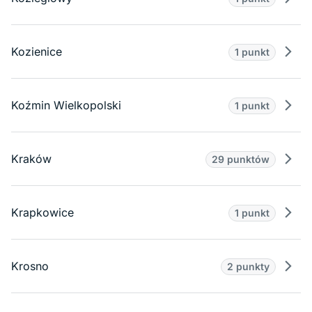
Prze
Kozienice
1 punkt
Prze
Koźmin Wielkopolski
1 punkt
Prze
Kraków
29 punktów
Prze
Krapkowice
1 punkt
Prze
Krosno
2 punkty
Prze