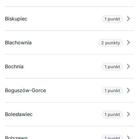
Biskupiec
1 punkt
Prze
Blachownia
2 punkty
Prze
Bochnia
1 punkt
Prze
Boguszów-Gorce
1 punkt
Prze
Bolesławiec
1 punkt
Prze
Bolszewo
1 punkt