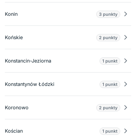
Konin
3 punkty
Prze
Końskie
2 punkty
Prze
Konstancin-Jeziorna
1 punkt
Prze
Konstantynów Łódzki
1 punkt
Prze
Koronowo
2 punkty
Prze
Kościan
1 punkt
Prze